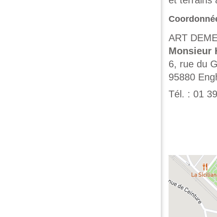
et terrains
Coordonné
ART DEM
Monsieur
6, rue du 
95880
Engh
Tél. :
01 39