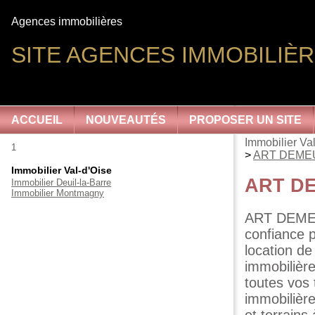
Agences immobilières
SITE AGENCES IMMOBILIÈR
ACCUEIL
NOUVEAUTÉS
PROPOSER UN SITE
Immobilier Va
1
>
ART DEME
Immobilier Val-d'Oise
ART D
Immobilier Deuil-la-Barre
Immobilier Montmagny
ART DEMEUR
confiance p
location de
immobilièr
toutes vos 
immobilièr