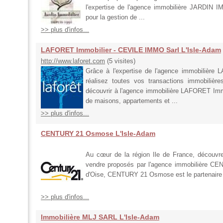
l'expertise de l'agence immobilière JARDIN 
pour la gestion de ...
>> plus d'infos...
LAFORET Immobilier - CEVILE IMMO Sarl L'Isle-Adam
http://www.laforet.com
(5 visites)
Grâce à l'expertise de l'agence immobilièr
réalisez toutes vos transactions immobilièr
découvrir à l'agence immobilière LAFORET Imm
de maisons, appartements et ...
>> plus d'infos...
CENTURY 21 Osmose L'Isle-Adam
Au cœur de la région Ile de France, découvre
vendre proposés par l'agence immobilière C
d'Oise, CENTURY 21 Osmose est le partenaire de 
>> plus d'infos...
Immobilière MLJ SARL L'Isle-Adam