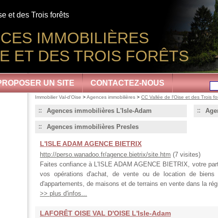
e et des Trois forêts
CES IMMOBILIÈRES
SE ET DES TROIS FORÊTS
PROPOSER UN SITE
CONTACTEZ-NOUS
Immobilier Val-d'Oise
>
Agences immobilières
>
CC Vallée de l'Oise et des Trois fo
Agences immobilières L'Isle-Adam
Age
Agences immobilières Presles
L'ISLE ADAM AGENCE BIETRIX
http://perso.wanadoo.fr/agence.bietrix/site.htm
(7 visites)
Faites confiance à L'ISLE ADAM AGENCE BIETRIX, votre partena
vos opérations d'achat, de vente ou de location de biens 
d'appartements, de maisons et de terrains en vente dans la régi
>> plus d'infos...
LAFORÊT OISE VAL D'OISE L'Isle-Adam