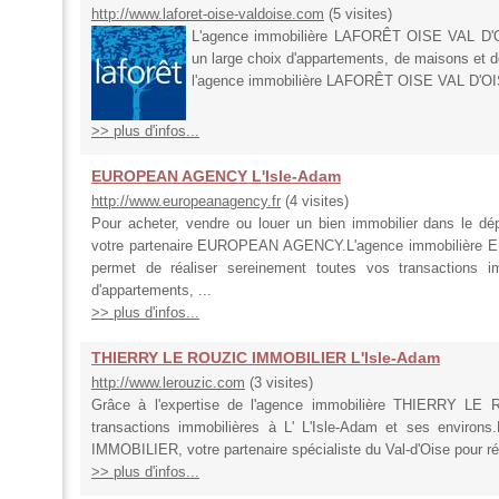
http://www.laforet-oise-valdoise.com
(5 visites)
L'agence immobilière LAFORÊT OISE VAL D'OI
un large choix d'appartements, de maisons et de
l'agence immobilière LAFORÊT OISE VAL D'OISE 
>> plus d'infos...
EUROPEAN AGENCY L'Isle-Adam
http://www.europeanagency.fr
(4 visites)
Pour acheter, vendre ou louer un bien immobilier dans le dép
votre partenaire EUROPEAN AGENCY.L'agence immobilière 
permet de réaliser sereinement toutes vos transactions im
d'appartements, ...
>> plus d'infos...
THIERRY LE ROUZIC IMMOBILIER L'Isle-Adam
http://www.lerouzic.com
(3 visites)
Grâce à l'expertise de l'agence immobilière THIERRY LE
transactions immobilières à L' L'Isle-Adam et ses envir
IMMOBILIER, votre partenaire spécialiste du Val-d'Oise pour réu
>> plus d'infos...