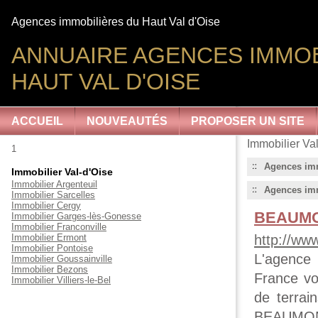
Agences immobilières du Haut Val d'Oise
ANNUAIRE AGENCES IMMOB
HAUT VAL D'OISE
ACCUEIL
NOUVEAUTÉS
PROPOSER UN SITE
Immobilier Va
1
Agences imm
Immobilier Val-d'Oise
Immobilier Argenteuil
Agences imm
Immobilier Sarcelles
Immobilier Cergy
BEAUMON
Immobilier Garges-lès-Gonesse
Immobilier Franconville
Immobilier Ermont
http://ww
Immobilier Pontoise
L'agence
Immobilier Goussainville
Immobilier Bezons
France vo
Immobilier Villiers-le-Bel
de terrai
BEAUMONT