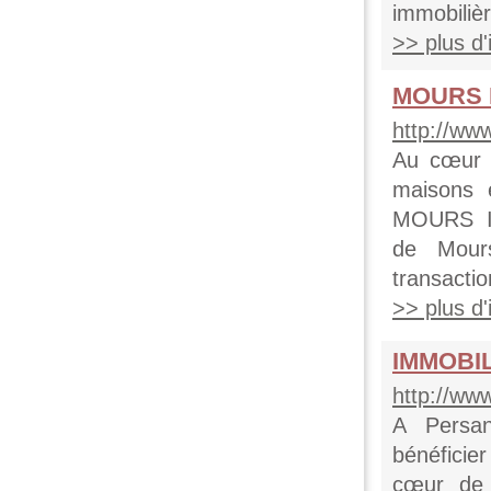
immobilièr
>> plus d'i
MOURS 
http://w
Au cœur d
maisons 
MOURS I
de Mour
transactio
>> plus d'i
IMMOBIL
http://ww
A Persan
bénéficie
cœur de 