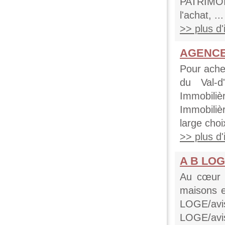
PATRIMOI
l'achat, ...
>> plus d'i
AGENCE 
Pour ache
du Val-d
Immobil
Immobili
large choi
>> plus d'i
A B LOG
Au cœur d
maisons e
LOGE/av
LOGE/avis 