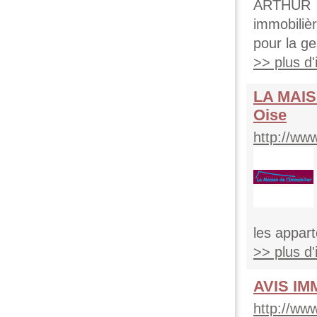
ARTHUR W
immobili
pour la ge
>> plus d'i
LA MAIS
Oise
http://ww
les appar
>> plus d'i
AVIS IM
http://www